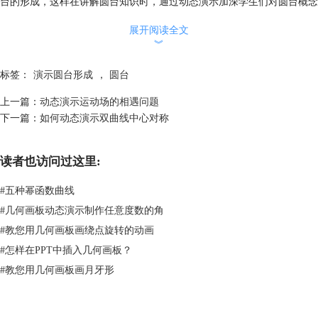
台的形成，这样在讲解圆台知识时，通过动态演示加深学生们对圆台概念
的理解。点击
教学课件模板免费下载
就可以获取更多的课件，用来帮助老
展开阅读全文
师教学。
︾
本文为原创，转载请注明原网址：
http://www.jihehuaban.com.cn/jichuji/yuantai-xingcheng.html
。
标签：
演示圆台形成
，
圆台
上一篇：
动态演示运动场的相遇问题
下一篇：
如何动态演示双曲线中心对称
读者也访问过这里:
#
五种幂函数曲线
#
几何画板动态演示制作任意度数的角
#
教您用几何画板画绕点旋转的动画
#
怎样在PPT中插入几何画板？
#
教您用几何画板画月牙形