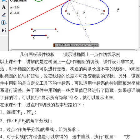
几何画板课件模板——演示过椭圆上一点作切线示例
以上课件中，讲解的是过椭圆上一点P作椭圆的切线，课件设计非常灵
活，对于椭圆的形状可以进行更改。构造的两条长度不等的线段a、b来控
制椭圆的长轴和短轴，改变线段的长度即可改变椭圆的形状。另外，该课
件中用到的是自定义工具下的坐标系，可以运用坐标系的控制面板对坐标
系进行调整。关于课件中用到的一些度量值已经进行了隐藏，如果想详细
了解的话，可以执行“显示所有隐藏”命令，就可以显示出来。
在该课件中，过点P作切线的基本思路如下：
1、连接PF
，PF
；
1
2
2、作∠F
PF
的角平分线j；
1
2
3、过点P作角平分线j的垂线，即为所求；
4、对于切线的方程也是可以求得的，选中垂线，执行“度量”——“方