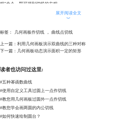
程”命令，即可得到切线的方程。
点击下面的“下载模板”按钮，即可下载该课件，用来给学生们讲解如何过
展开阅读全文
椭圆上一点作切线，使学生们明白切线是如何作出来的。对初学几何画板
︾
的使用者来说，用几何画板作曲线点切线是有一定难度的，为此特地列出
教程给大家参考，具体教程可参考：
几何画板如何作曲线点切线？
标签：
几何画板作切线
，
曲线点切线
上一篇：
利用几何画板演示双曲线的三种对称
下一篇：
几何画板动态演示面积一定的矩形
读者也访问过这里:
#
五种幂函数曲线
#
使用自定义工具过圆上一点作切线
#
教您用几何画板过圆外一点作切线
#
教您学会画两圆的内公切线
#
如何快速绘制圆台？