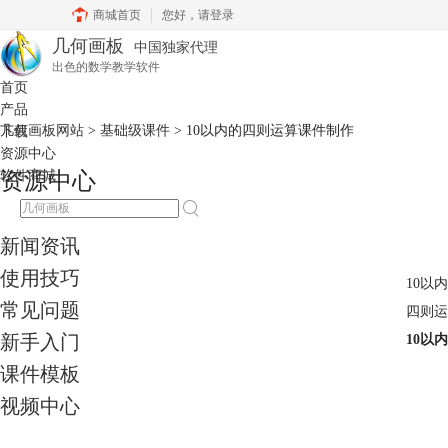
商城首页
您好，
请登录
几何画板
中国独家代理
出色的数学教学软件
首页
产品
几何画板网站
>
基础级课件
> 10以内的四则运算课件制作
下载
资源中心
软件商城
资源中心
新闻资讯
使用技巧
10以
常见问题
四则运
新手入门
10以
课件模板
视频中心