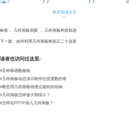
展开阅读全文
︾
标签：
几何画板画圆
，
几何画板构造轨迹
下一篇：
如何利用几何画板构造正二十边形
利用几何画板绘制两个同心圆
2.利用点工具在大圆上任取一点A，利用线段工具将圆心与A点构造大圆
读者也访问过这里:
的半径，半径与小圆交于点B。选中点A与点B，选择“构造”——“线段”构
造出线段AB。
#
五种幂函数曲线
#
几何画板动态演示制作任意度数的角
#
教您用几何画板画绕点旋转的动画
#
几何画板怎样放大和缩小？
#
怎样在PPT中插入几何画板？