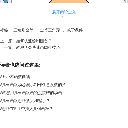
展开阅读全文
︾
标签：
三角形全等
，
全等三角形
，
教学课件
上一篇：
如何快速绘制圆台？
下一篇：
教您学会快速画圆柱技巧
在画板上画一个三角形ABC示例
2.画线段DE，在DE上画一点F，依序选中点D和点F，在“变换”菜单下选
读者也访问过这里:
择“标记向量”命令。
#
五种幂函数曲线
#
几何画板动态演示制作任意度数的角
#
教您用几何画板画绕点旋转的动画
#
几何画板怎样放大和缩小？
#
怎样在PPT中插入几何画板？