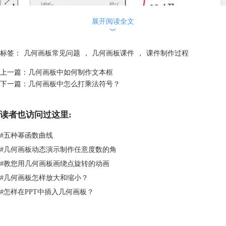
展开阅读全文
︾
标签：
几何画板常见问题
，
几何画板课件
，
课件制作过程
上一篇：
几何画板中如何制作文本框
下一篇：
几何画板中怎么打乘法符号？
读者也访问过这里:
在几何画板中执行显示所有隐藏对象示例
3.选中所有对象，用鼠标按住左侧工具箱的“自定义工具”不放，选择“创
#
五种幂函数曲线
建新工具”；在弹出的新建工具对话框中勾选“显示脚本视图”，即可弹出
#
几何画板动态演示制作任意度数的角
新创建的“自定义工具”的脚本，即制作过程，点击“确定”按钮即可查看。
#
教您用几何画板画绕点旋转的动画
#
几何画板怎样放大和缩小？
#
怎样在PPT中插入几何画板？