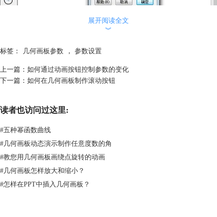
展开阅读全文
︾
标签：
几何画板参数
，
参数设置
上一篇：
如何通过动画按钮控制参数的变化
下一篇：
如何在几何画板制作滚动按钮
读者也访问过这里:
双击工作区中的参数修改参数数值示例
方法3
：对参数进行“动画”和“移动”。选定参数后，“编辑”—“操作类按
#
五种幂函数曲线
钮”—“动画”，打开参数的动画属性对话框，根据需要进行相关设置。单
#
几何画板动态演示制作任意度数的角
击“确定”后，在工作区中出现一个“动画参数”按钮，单击此按钮参数按设
#
教您用几何画板画绕点旋转的动画
置进行变化。这里的“范围”只是动画参数时的范围，使用其它方式改变参
数大小，参数大小不受这个“范围”限定。
#
几何画板怎样放大和缩小？
#
怎样在PPT中插入几何画板？