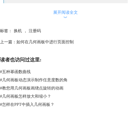
展开阅读全文
︾
标签：
换机
，
注册码
上一篇：
如何在几何画板中进行页面控制
图2：停用许可证
读者也访问过这里:
注意
：如果没有先取消激活（停用）注册码，直接在别的电脑上换机使
用，那么会导致您的注册码无效。注册码无效后，需联系我们的在线客
#
五种幂函数曲线
服，提交您的购买信息后，我们会提交厂商重置，一般1-3个工作日厂商
#
几何画板动态演示制作任意度数的角
会回复您邮件，重置完成后，您用原来的激活信息激活软件即可。
#
教您用几何画板画绕点旋转的动画
3.然后会弹出以下窗口（如下图所示），提示为了防止未经授权的注销，
#
几何画板怎样放大和缩小？
需要在授权码文本框输入购买的注册码，此时停用按钮会变为可点击的，
单击即可在当前电脑上停用注册码。
#
怎样在PPT中插入几何画板？